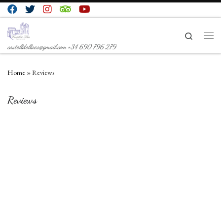
Skip to content
Search
Men
castelldellaes@gmail.com +34 690 796 279
Home
»
Reviews
Reviews