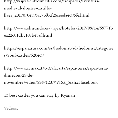
http://viajestic.atresmedia.com/escapadas/aventura-
medieval-alojarse-castillo-
llaes_20170704595ac73f0cf26ceeda4696fe.html
http://www.elmundo.es/viajes/hoteles/2017/09/14/59771b
ea22601dbc108b45af.html
https://espanarusa.com/es/hedonist/ad/hedonist/categorie
s/Soul/castles/520469
http://www.ccma.cat/tv3/alacarta/espai-terra/espai-terra-
dimecres-25-de-
novembre/video/5567123/#.VlXt_5ixhxI.facebook
13 best castles you can stay by Ryanair
Videos: