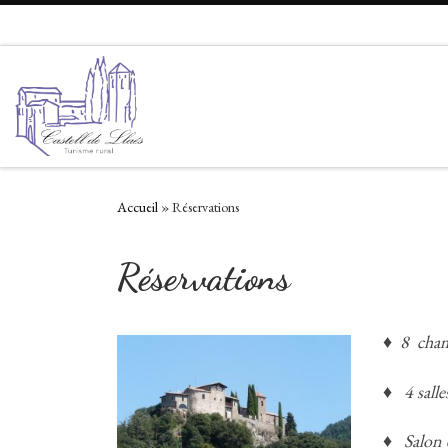
Passer au contenu
Accueil
»
Réservations
Réservations
♦ 8 cham
♦ 4 salle
♦ Salon e