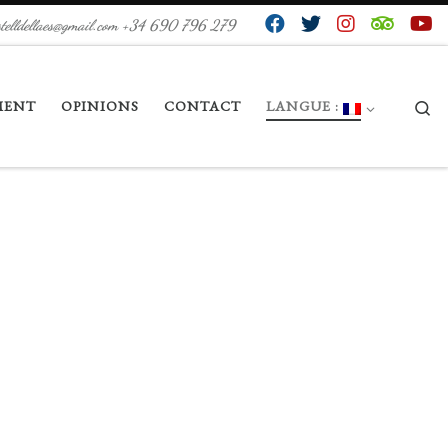
stelldellaes@gmail.com +34 690 796 279
Se
MENT
OPINIONS
CONTACT
LANGUE :