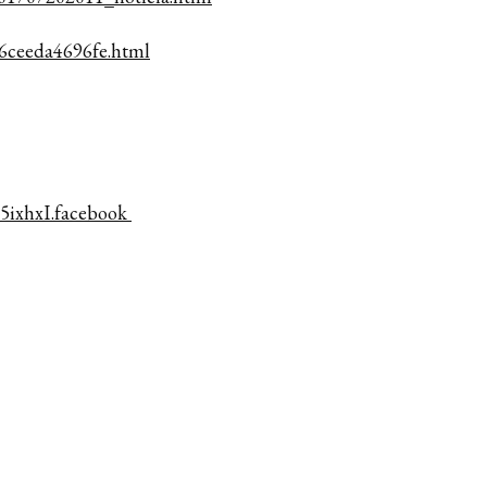
f26ceeda4696fe.html
5ixhxI.facebook