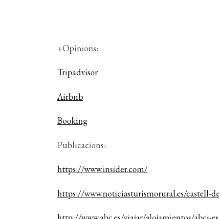
+Opinions:
Tripadvisor
Airbnb
Booking
Publicacions:
https://www.insider.com/
https://www.noticiasturismorural.es/castell-de
http://www.abc.es/viajar/alojamientos/abci-e