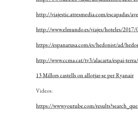
http://viajestic.atresmedia.com/escapadas/a
http://www.elmundo.es/viajes/hoteles/201
https://espanarusa.com/es/hedonist/ad/hedon
http://www.ccma.cat/tv3/alacarta/espai-terra/
13 Millors castells on allotjar-se per Ryanair
Videos:
https://www.youtube.com/results?search_que