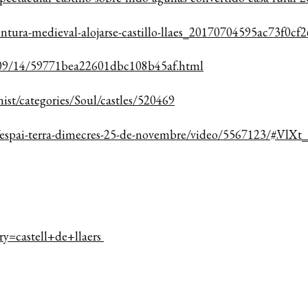
ventura-medieval-alojarse-castillo-llaes_20170704595ac73f0c
7/09/14/59771bea22601dbc108b45af.html
ist/categories/Soul/castles/520469
espai-terra-dimecres-25-de-
novembre/video/5567123/#.VlXt_
ry=castell+de+llaers